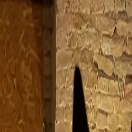
solat
alálható.