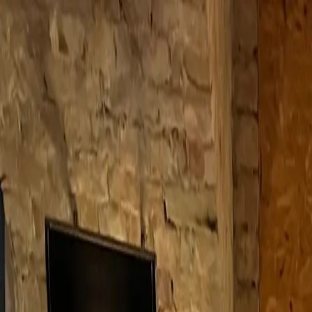
Ushiro Karate
Magyarországi SubBranch
Események
Edzéshelyszínek
Videók
Soshinkan Karate
Kapc
HU
EN
Edzéshelyszínek
Csatlakozzon közösségünkhöz
Jelenleg egy dojonk van, amely budapest 8. kerületében t
Edzéshelyszínek
Csatlakozz hozzánk a közös edzésekre!
Budapest Central Dojo